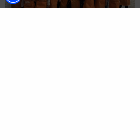
Un plan para toda la familia
Pensado como un evento familiar,
Hashtag
Castañas
incluirá
talleres infantiles
que
enseñarán a los más pequeños el valor de este
fruto autóctono y la importancia de una
alimentación saludable. También habrá una
ruta
de senderismo
para disfrutar del entorno natural
de Jubrique y del espectacular
Bosque de Cobre
,
el paisaje de castaños que cada otoño tiñe el Valle
del Genal de tonos dorados y ocres.