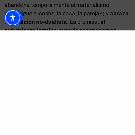
abandona temporalmente el materialismo
(«consigue el coche, la casa, la pareja») y
abraza
la tradición no-dualista
. La premisa:
el
sufrimiento termina cuando reconocemos
nuestra naturaleza como conciencia pura
,
más allá del ego. Es su trabajo más maduro y el
que menos énfasis pone en la manifestación de
objetos externos.
Héroe (2013): El Viaje del Protagonista
Byrne cambia de formato y presenta una narrativa
inspirada en el «viaje del héroe» de Joseph
Campbell. A través de doce capítulos que
funcionan como etapas iniciáticas,
el libro guía
al lector por los desafíos, la superación de
miedos y el descubrimiento del propósito