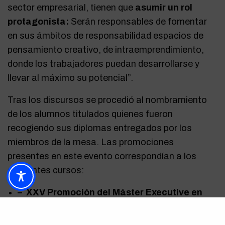
sector empresarial, tienen que
asumir un rol
protagonista:
Serán responsables de fomentar
en sus ámbitos de responsabilidad espacios de
pensamiento creativo, de intraemprendimiento,
donde los trabajadores puedan desarrollarse y
llevar al máximo su potencial”.
Tras los discursos se procedió al nombramiento
de los alumnos titulados quienes fueron
recogiendo sus diplomas entregados por los
miembros de la mesa. Las promociones
presentes en este evento correspondían a los
siguientes cursos:
–
XXV Promoción del Máster Executive en
Dirección y Administración de Empresas.
–
XIX Promoción del Máster en Dirección y