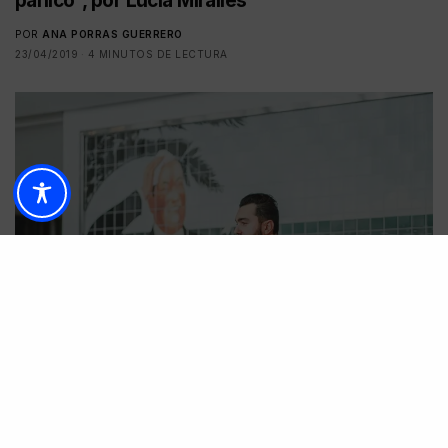
pánico”, por Lucía Miralles
POR
ANA PORRAS GUERRERO
23/04/2019
4 MINUTOS DE LECTURA