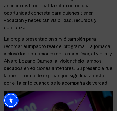
anuncio institucional: la sitúa como una
oportunidad concreta para quienes tienen
vocación y necesitan visibilidad, recursos y
confianza.
La propia presentación sirvió también para
recordar el impacto real del programa. La jornada
incluyó las actuaciones de Lennox Dyer, al violín, y
Álvaro Lozano Cames, al violonchelo, ambos
becados en ediciones anteriores. Su presencia fue
la mejor forma de explicar qué significa apostar
por el talento cuando se le acompaña de verdad.