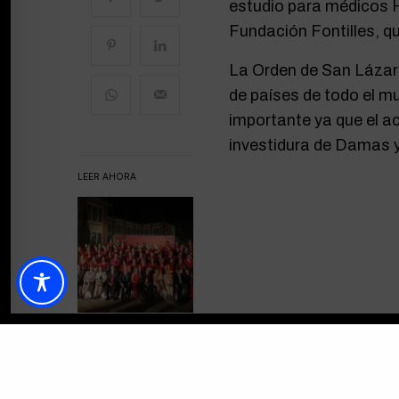
estudio para médicos 
Fundación Fontilles, q
La Orden de San Lázaro
de países de todo el 
importante ya que el a
investidura de Damas y
LEER AHORA
ESESA clausura el
curso académico
2015/2016 con la
ponencia de
Acceder a la galería ->