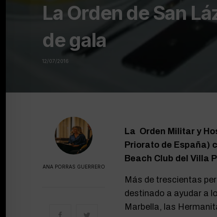
La Orden de San Lá
de gala
12/07/2016
La Orden Militar y Ho
Priorato de España) c
Beach Club del Villa 
ANA PORRAS GUERRERO
Más de trescientas per
destinado a ayudar a l
Marbella, las Hermanit