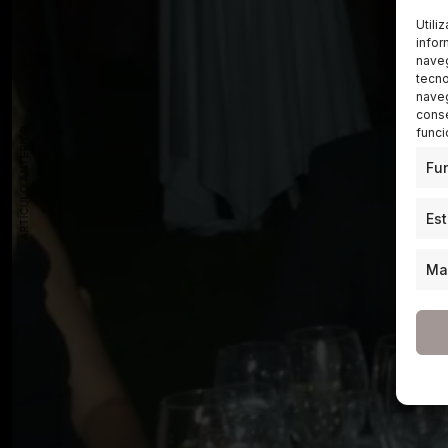
Utili
infor
naveg
tecno
naveg
conse
funci
ARTÍCULO ANTERIOR
Fu
Est
Ma