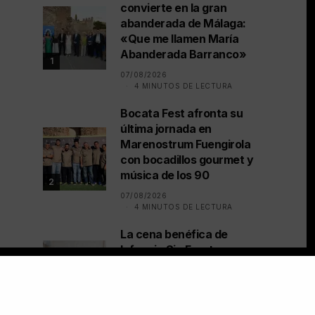
convierte en la gran
abanderada de Málaga:
«Que me llamen María
Abanderada Barranco»
1
07/08/2026
4 MINUTOS DE LECTURA
Bocata Fest afronta su
última jornada en
Marenostrum Fuengirola
con bocadillos gourmet y
música de los 90
2
07/08/2026
4 MINUTOS DE LECTURA
La cena benéfica de
Infancia Sin Fronteras
recauda 43.000 euros
en Marbella
3
06/08/2026
5 MINUTOS DE LECTURA