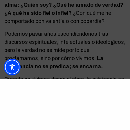
alma: ¿Quién soy? ¿Qué he amado de verdad?
¿A qué he sido fiel o infiel?
¿Con qué me he
comportado con valentía o con cobardía?
Podemos pasar años escondiéndonos tras
discursos espirituales, intelectuales o ideológicos,
pero la verdad no se mide por lo que
proclamamos, sino por cómo vivimos.
La
coherencia no se predica; se encarna.
Cuando no vivimos desde el alma, la existencia se
vuelve un eco hueco: repetimos palabras sin alma,
perseguimos metas sin sentido, amamos con
miedo. Pero cuando respondemos con la vida
entera —aun sin certezas, pero con presencia— el
alma se siente escuchada, y entonces comienza
el verdadero viaje de transformación.