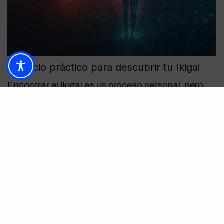
Ejercicio práctico para descubrir tu Ikigai
Encontrar el Ikigai es un proceso personal, pero
puede facilitarse con un ejercicio visual sencillo:
Dibuja
cuatro círculos
que se crucen entre sí.
Escribe en cada uno de ellos:
Lo que amas
(aquello que te hace sentir
vivo).
En lo que eres bueno
(tus habilidades
naturales).