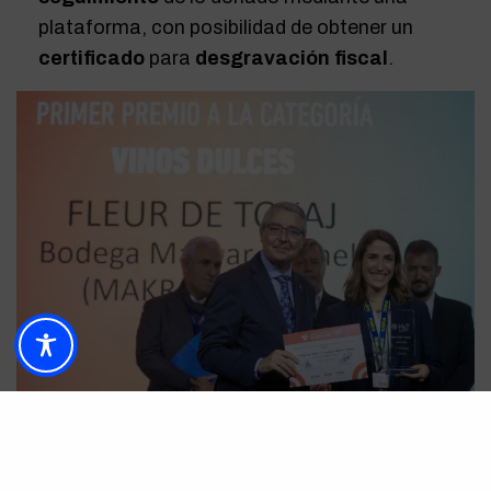
plataforma, con posibilidad de obtener un
certificado
para
desgravación fiscal
.
El modelo de ejecución se plantea como
contrato
de impacto social
, con pago vinculado a