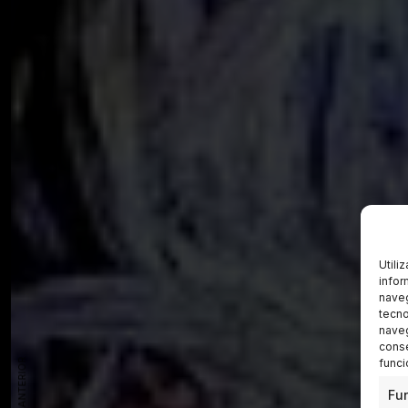
Utili
infor
naveg
tecno
naveg
conse
funci
Fu