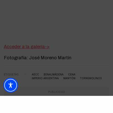
Acceder a la galería->
Fotografía: José Moreno Martín
ETIQUETAS
AECC
BENALMÁDENA
CENA
IMPERIO ARGENTINA
MANTÓN
TORREMOLINOS
PUBLICIDAD