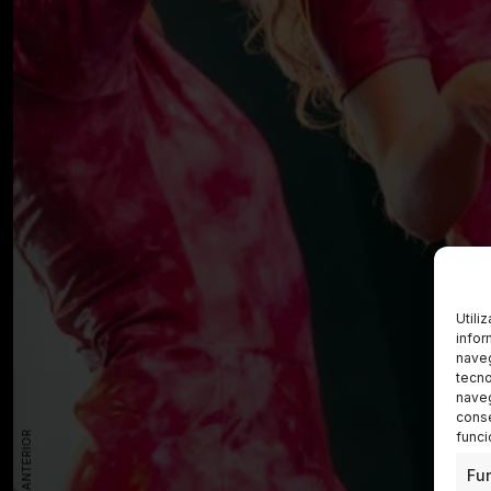
Utili
infor
naveg
tecno
naveg
conse
funci
Fu