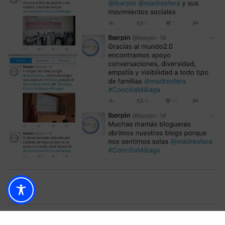
]
Loreto Prados
@minubeceleste
Twitter 200.