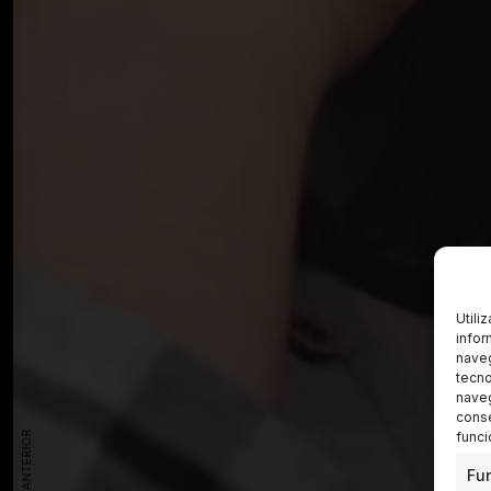
Utili
infor
naveg
tecno
naveg
conse
funci
Fu