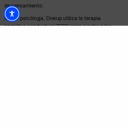
de pensamiento.
Como psicóloga, Drerup utiliza la terapia
cognitiva conductual (TCC) para ayudar a las
personas a combatir este tipo de patrones de
pensamiento que nos atrapan.
Además, recomienda que, en el momento que nos
demos cuenta de que esta sucediendo, pongamos
en práctica estrategias de relajación que ayuden a
distraer el pensamiento. Siempre sin involucrar
pantallas. En Sofareva, que son expertos en
material de dormitorio y descanso, recomiendan
algunos consejos
como pueden ser ejercicios de
respiraciones, leer, dibujar o colorear, escribir,
escuchar música relajada…