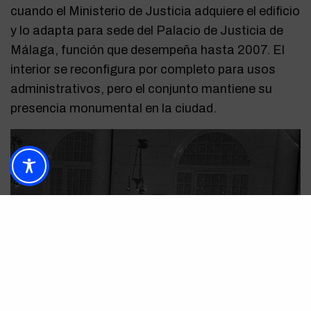
cuando el Ministerio de Justicia adquiere el edificio
y lo adapta para sede del Palacio de Justicia de
Málaga, función que desempeña hasta 2007. El
interior se reconfigura por completo para usos
administrativos, pero el conjunto mantiene su
presencia monumental en la ciudad.