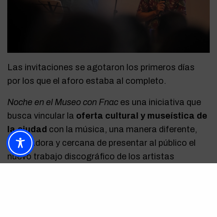
Las invitaciones se agotaron los primeros días
por los que el aforo estaba al completo.
Noche en el Museo con Fnac
es una iniciativa que
busca vincular la
oferta cultural y museística de
la ciudad
con la música, una manera diferente,
motivadora y cercana de presentar al público el
nuevo trabajo discográfico de los artistas
implicados.
Fotografía: Lorenzo Carnero