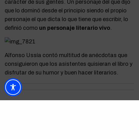
carácter de sus gentes. Un personaje del que dijo
que lo dominó desde el principio siendo el propio
personaje el que dicta lo que tiene que escribir, lo
definió como
un personaje literario vivo
.
Alfonso Ussía contó multitud de anécdotas que
consiguieron que los asistentes quisieran el libro y
disfrutar de su humor y buen hacer literarios.
Acceder a la galería->
Fotografía:
Javier Nuñez