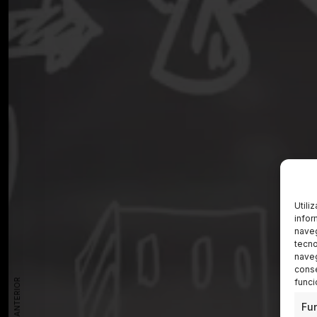
Utili
infor
naveg
tecno
naveg
conse
funci
Fu