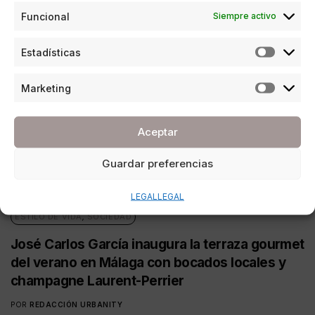
Funcional
Siempre activo
Estadísticas
Marketing
Aceptar
Guardar preferencias
LEGAL
LEGAL
ESTILO DE VIDA
,
SOCIEDAD
José Carlos García inaugura la terraza gourmet
del verano en Málaga con bocados locales y
champagne Laurent-Perrier
POR
REDACCIÓN URBANITY