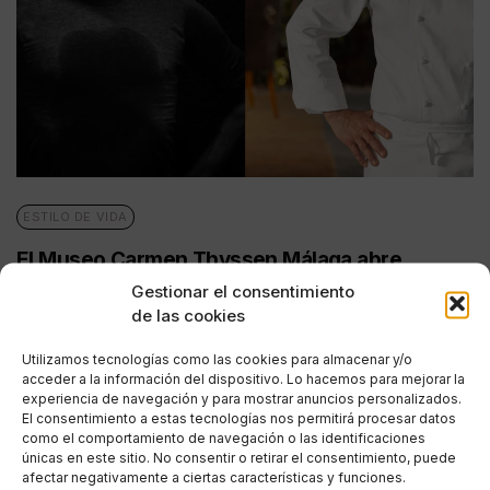
ESTILO DE VIDA
El Museo Carmen Thyssen Málaga abre
nuevas conversaciones entre arte, flamenco y
Gestionar el consentimiento
alta cocina con ‘Otras miradas’
de las cookies
POR
REDACCIÓN URBANITY
Utilizamos tecnologías como las cookies para almacenar y/o
13/04/2026
3 MINUTOS DE LECTURA
acceder a la información del dispositivo. Lo hacemos para mejorar la
experiencia de navegación y para mostrar anuncios personalizados.
El consentimiento a estas tecnologías nos permitirá procesar datos
como el comportamiento de navegación o las identificaciones
únicas en este sitio. No consentir o retirar el consentimiento, puede
afectar negativamente a ciertas características y funciones.