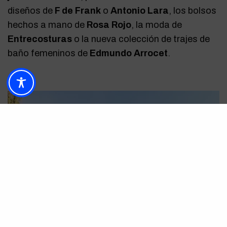
diseños de
F de Frank
o
Antonio Lara
, los bolsos
hechos a mano de
Rosa Rojo
, la moda de
Entrecosturas
o la nueva colección de trajes de
baño femeninos de
Edmundo Arrocet
.