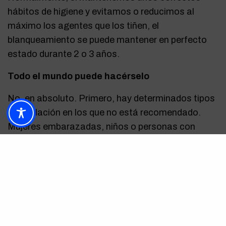
hábitos de higiene y evitamos o reducimos al
máximo los agentes que los tiñen, el
blanqueamiento se puede mantener en perfecto
estado durante 2 o 3 años.
Todo el mundo puede hacérselo
No, en absoluto. Primero, hay determinados tipos
de población en los que no está recomendado.
Mujeres embarazadas, niños o personas con
ciertas enfermedades gingivales no pueden
practicarse un blanqueamiento dental. Además,
hay otras personas en las que no funciona el
tratamiento. Aquellas que, por consumo de
medicamentos como las tetraciclinas, ven
cambiado el color de sus dientes, no observarán
un cambio de tono tras un blanqueamiento, y