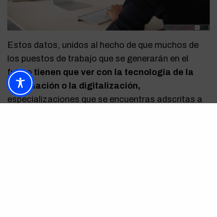
Estos datos, unidos al hecho de que muchos de
los puestos de trabajo que se generarán en el
futuro
tienen que ver con la tecnología de la
información o la digitalización,
especializaciones que se encuentras adscritas a
carreras profesionales tecnológicas, reflejan que
hay que poner especial foco en ello para evitar
que la mitad de la población se quede fuera de un
sector profesional que está llamado a cambiar la
forma de hacer las cosas.
Al igual que se ha hablado de brecha salarial entre
hombres y mujeres, un tema que fue crucial en la
pasada jornada del 8 de marzo, también se ha