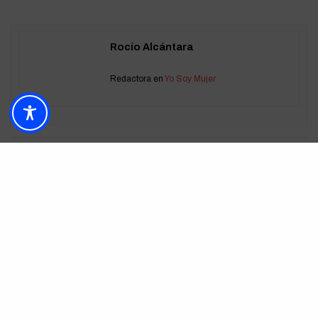
Rocío Alcántara
Redactora en
Yo Soy Mujer
ETIQUETAS
AMARILLO
COMPLEMENTOS
COMPRAS
MODA
ROPA
TENDENCIA
VESTIDOS
PUBLICIDAD
TOP ESTA SEMANA