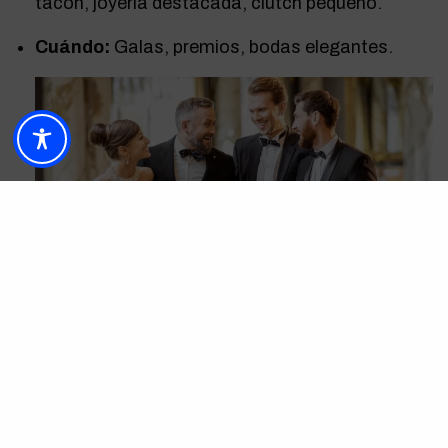
tacón, joyería destacada, clutch pequeño.
Cuándo:
Galas, premios, bodas elegantes.
6.
Black Tie (Etiqueta)
Hombres:
Esmoquin completo, camisa blanca,
pajarita negra, fajín o chaleco, zapatos de