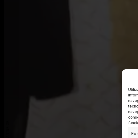
Utili
infor
naveg
tecno
naveg
conse
funci
Fu