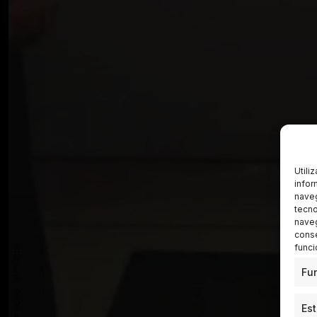
Utili
infor
naveg
tecno
naveg
conse
funci
ARTÍCULO ANTERIOR
Fu
Est