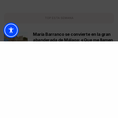
TOP ESTA SEMANA
María Barranco se convierte en la gran
abanderada de Málaga: «Que me llamen
María Abanderada Barranco»
1
07/08/2026
4 MINUTOS DE LECTURA
Bocata Fest afronta su última jornada en
Marenostrum Fuengirola con bocadillos
gourmet y música de los 90
2
07/08/2026
4 MINUTOS DE LECTURA
La cena benéfica de Infancia Sin
Fronteras recauda 43.000 euros en
Marbella
3
06/08/2026
5 MINUTOS DE LECTURA