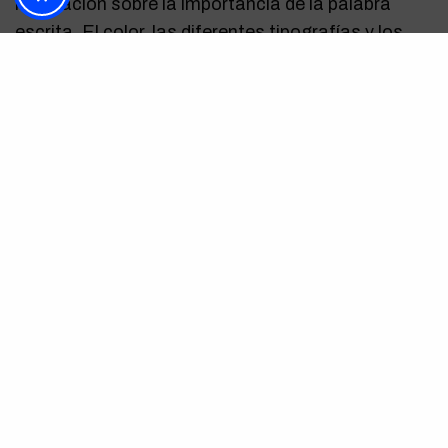
instalación sobre la importancia de la palabra
escrita. El color, las diferentes tipografías y los
formatos, tienen un papel determinante junto al
montaje expositivo. Las palabras se han
apropiado del espacio en un juego de significados,
idiomas, versos que irán guiando la mirada del
espectador”.