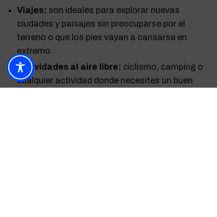
Viajes:
son ideales para explorar nuevas
ciudades y paisajes sin preocuparse por el
terreno o que los pies vayan a cansarse en
extremo.
Actividades al aire libre:
ciclismo, camping o
cualquier actividad donde necesites un buen
soporte y comodidad.
Cómo combinar el calzado trekking
Esta es una pregunta que muchas chicas que se
preocupan por las tendencias, la moda y el estilo,
se hacen y aquí estamos para aclarar estas
dudas
y dar buenas ideas.
Para un look casual combina tus botas de
trekking de cuero con unos vaqueros