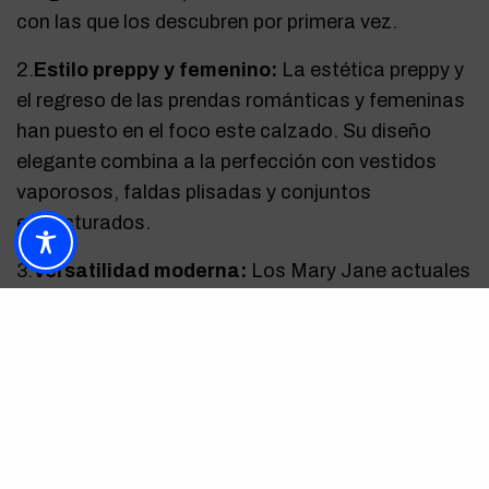
con las que los descubren por primera vez.
2.
Estilo preppy y femenino:
La estética preppy y
el regreso de las prendas románticas y femeninas
han puesto en el foco este calzado. Su diseño
elegante combina a la perfección con vestidos
vaporosos, faldas plisadas y conjuntos
estructurados.
3.
Versatilidad moderna:
Los Mary Jane actuales
se presentan en una amplia variedad de estilos,
desde versiones minimalistas en tonos neutros
hasta diseños extravagantes con tacones
arquitectónicos y acabados metalizados. Esto
los convierte en un complemento ideal para
cualquier ocasión.