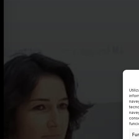
Utili
infor
naveg
tecno
naveg
conse
funci
Fu