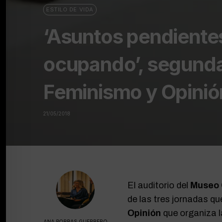
ESTILO DE VIDA
‘Asuntos pendiente
ocupando’, segunda
Feminismo y Opinió
21/05/2018
El auditorio del
Museo 
de las tres jornadas qu
Opinión
que organiza 
ANA PORRAS GUERRERO