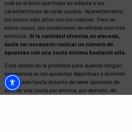
cuál es el bono que mejor se adapta a las
características de cada usuario. Aparentemente,
los bonos más altos son los mejores. Pero en
estos casos, las condiciones de retirada son más
estrictas.
Si la cantidad ofrecida es elevada,
suele ser necesario realizar un número de
apuestas con una cuota mínima bastante alta.
Esta opción es la preferible para quienes tengan
experiencia en las apuestas deportivas y dominen
el mercado hasta el punto de tener opciones de
acertar una cuota por encima, por ejemplo, de
cuatro.
Cuando el tope es inferior, en torno a
cien euros, las condiciones de retirada suelen
ser más flexibles
; y esto se traduce en apuestas
con cuotas reducidas, en torno a dos euros, que,
teóricamente, son más fáciles de acertar. Esta