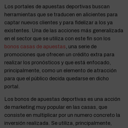
Los portales de apuestas deportivas buscan
herramientas que se traducen en alicientes para
captar nuevos clientes y para fidelizar a los ya
existentes. Una de las acciones más generalizada
en el sector que se utiliza con este fin son los
bonos casas de apuestas
, una serie de
promociones que ofrecen un crédito extra para
realizar los pronósticos y que está enfocado,
principalmente, como un elemento de atracción
para que el público decida quedarse en dicho
portal.
Los bonos de apuestas deportivas es una acción
de marketing muy popular en las casas, que
consiste en multiplicar por un numero concreto la
inversión realizada. Se utiliza, principalmente,