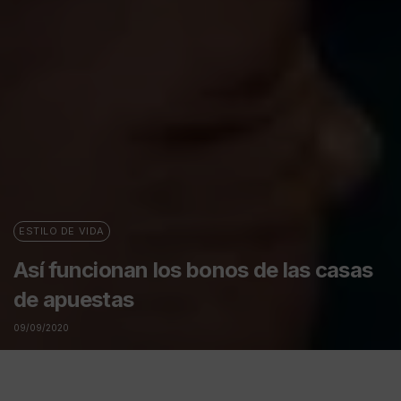
ESTILO DE VIDA
Así funcionan los bonos de las casas
de apuestas
09/09/2020