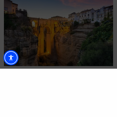
Por otro lado, el clima, aún cálido, hace de esta
estación
el momento ideal para hacer la ruta
por los Pueblos Blancos en un coche de época
descapotable
, mientras se contempla la belleza
del maravilloso paisaje de la Sierra de Grazalema
y se aprecian las notas aromáticas de los campos