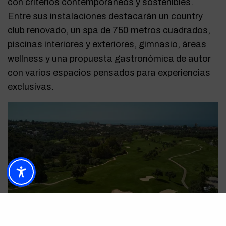
con criterios contemporáneos y sostenibles.
Entre sus instalaciones destacarán un country
club renovado, un spa de 750 metros cuadrados,
piscinas interiores y exteriores, gimnasio, áreas
wellness y una propuesta gastronómica de autor
con varios espacios pensados para experiencias
exclusivas.