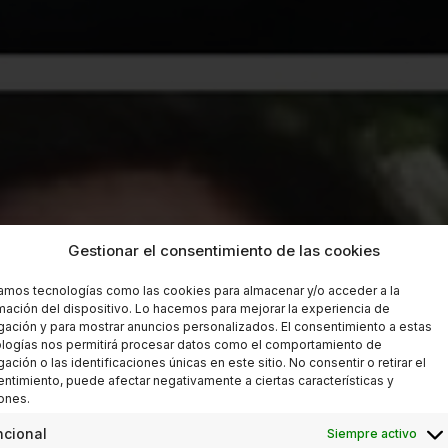
Gestionar el consentimiento de las cookies
zamos tecnologías como las cookies para almacenar y/o acceder a la
mación del dispositivo. Lo hacemos para mejorar la experiencia de
ación y para mostrar anuncios personalizados. El consentimiento a estas
logías nos permitirá procesar datos como el comportamiento de
ación o las identificaciones únicas en este sitio. No consentir o retirar el
ntimiento, puede afectar negativamente a ciertas características y
ones.
ncional
Siempre activo