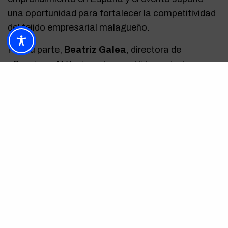
una oportunidad para fortalecer la competitividad
del tejido empresarial malagueño.
Por su parte,
Beatriz Galea
, directora de
eCongress Málaga, subraya el liderazgo de
Málaga en el comercio online dentro de Andalucía
y la importancia de que las empresas locales
incorporen las tendencias digitales para crecer y
competir a nivel global.