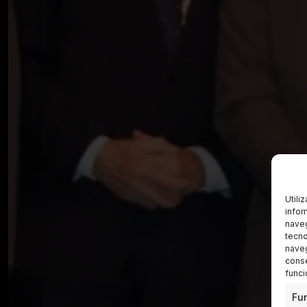
Utili
infor
naveg
tecno
naveg
conse
funci
Fu