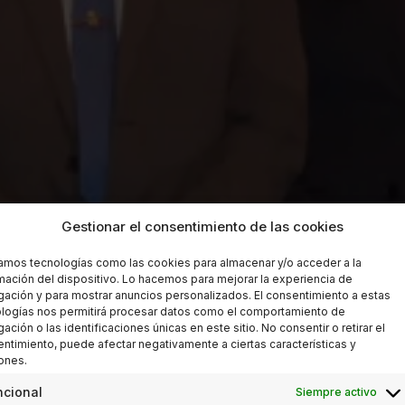
Gestionar el consentimiento de las cookies
zamos tecnologías como las cookies para almacenar y/o acceder a la
mación del dispositivo. Lo hacemos para mejorar la experiencia de
ación y para mostrar anuncios personalizados. El consentimiento a estas
logías nos permitirá procesar datos como el comportamiento de
ación o las identificaciones únicas en este sitio. No consentir o retirar el
ntimiento, puede afectar negativamente a ciertas características y
ones.
ncional
Siempre activo