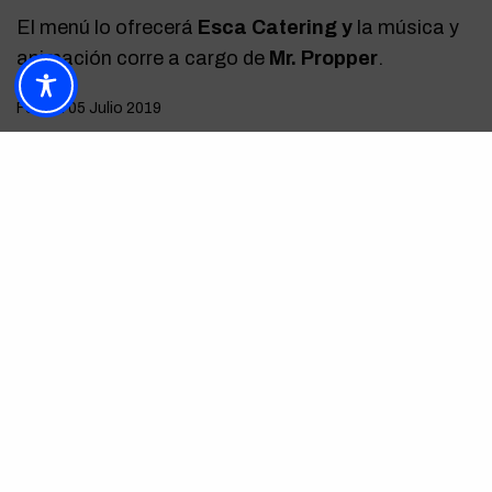
El menú lo ofrecerá
Esca Catering y
la música y
animación corre a cargo de
Mr. Propper
.
Fecha: 05 Julio 2019
Hora: 21.30h
Donativo 60€
Lugar: Hacienda Nadales
Las empresas que quieran colaborar pueden
contactar con la Fundación Andrés Olivares en
colabora@fundacionandresolivares.org
Comprar entradas->
Aquí
ETIQUETAS
CÁNCER INFANTIL
CENA DE GALA
ENTRADAS