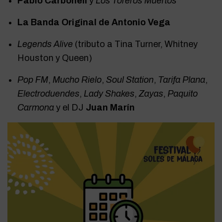
Pablo Carbonell
y
Los Toreros Muertos
La Banda Original de Antonio Vega
Legends Alive
(tributo a Tina Turner, Whitney
Houston y Queen)
Pop FM
,
Mucho Rielo
,
Soul Station
,
Tarifa Plana
,
Electroduendes
,
Lady Shakes
,
Zayas
,
Paquito
Carmona
y el DJ
Juan Marín