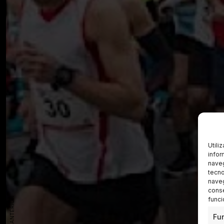
Utili
infor
naveg
tecno
naveg
conse
funci
Fu