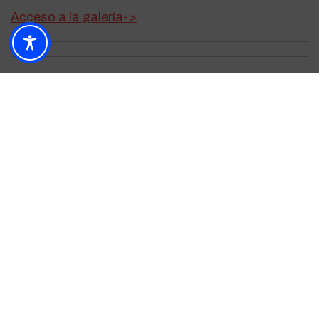
Acceso a la galería->
La cena la amenizó con su música y sus bailes el
grupo
Sunugal.