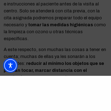
e instrucciones al paciente antes de la visita al
centro. Solo se atenderá con cita previa, con la
cita asignada podremos preparar todo el equipo
necesario y
tomar las medidas higiénicas
como
la limpieza con ozono u otras técnicas
específicas.
A este respecto, son muchas las cosas a tener en
cuenta; muchas de ellas ya les sonarán a los
pacientes:
reducir al mínimo los objetos que se
puedan tocar, marcar distancia con el
mostrador
y, en caso necesario, poner mamparas
de protección. También se recomienda la
restricción en la movilidad por
la clínica
y permitir
un menor número de pacientes dentro de la clínica.
Por supuesto,
también realizaremos la