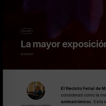
HIJOS
La mayor exposició
12/02/2017
El Recinto Ferial de 
considerad como la may
animatrónico
s. Esta 
ANA PORRAS GUERRERO