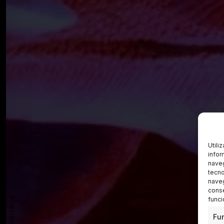
Utili
infor
naveg
tecno
naveg
conse
funci
Fu