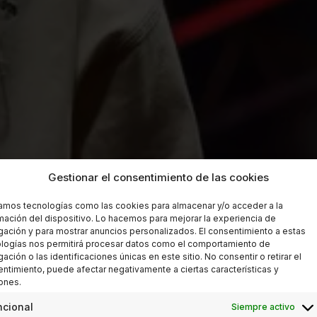
Gestionar el consentimiento de las cookies
zamos tecnologías como las cookies para almacenar y/o acceder a la
mación del dispositivo. Lo hacemos para mejorar la experiencia de
ación y para mostrar anuncios personalizados. El consentimiento a estas
logías nos permitirá procesar datos como el comportamiento de
ación o las identificaciones únicas en este sitio. No consentir o retirar el
ntimiento, puede afectar negativamente a ciertas características y
ones.
ncional
Siempre activo