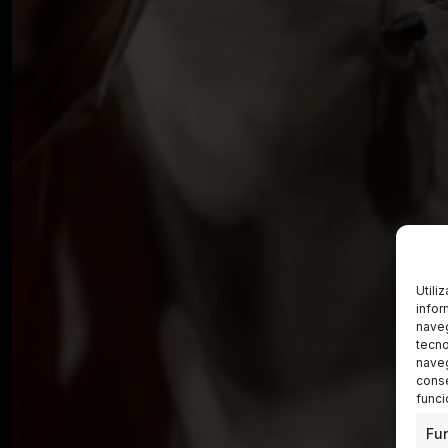
Utili
infor
naveg
tecno
naveg
conse
funci
Fu