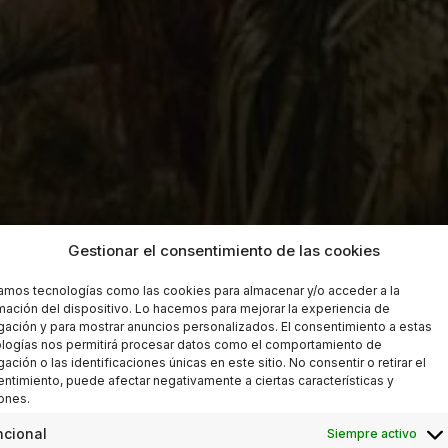
Gestionar el consentimiento de las cookies
zamos tecnologías como las cookies para almacenar y/o acceder a la
mación del dispositivo. Lo hacemos para mejorar la experiencia de
ación y para mostrar anuncios personalizados. El consentimiento a estas
logías nos permitirá procesar datos como el comportamiento de
ación o las identificaciones únicas en este sitio. No consentir o retirar el
ntimiento, puede afectar negativamente a ciertas características y
ones.
ncional
Siempre activo