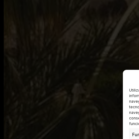
Utili
infor
naveg
tecno
naveg
conse
funci
Fu