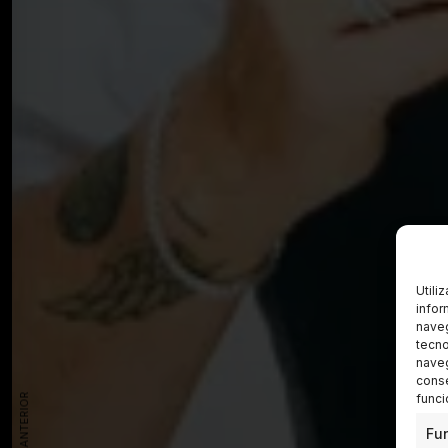
Utili
infor
naveg
tecno
naveg
conse
funci
Fu