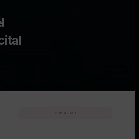
l
ital
PUBLICIDAD