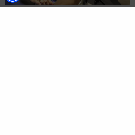
La incorporación de Bell & Ross al catálogo de
Joyería Marcos refuerza el compromiso de esta
joyería con la excelencia, ofreciendo a sus clientes
una selección cada vez más amplia de marcas de
prestigio. Este evento no solo marca un hito en la
trayectoria de Joyería Marcos, sino que también
subraya su dedicación a crear experiencias
exclusivas para que sus clientes puedan descubrir
el legado y la esencia de las firmas que
representan.
Fotografías:
Lorenzo Carnero
ETIQUETAS
JOYERÍA MARCOS