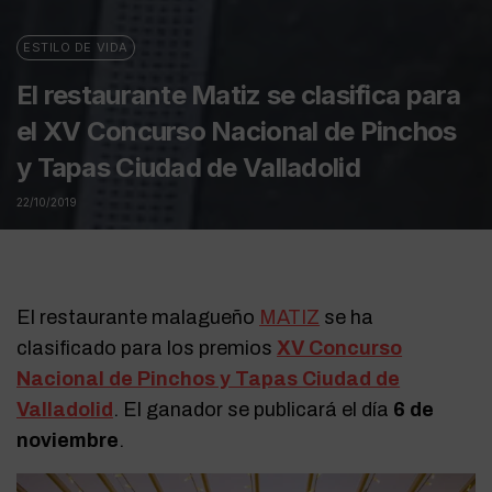
ESTILO DE VIDA
El restaurante Matiz se clasifica para
el XV Concurso Nacional de Pinchos
y Tapas Ciudad de Valladolid
22/10/2019
El restaurante malagueño
MATIZ
se ha
clasificado para los premios
XV Concurso
Nacional de Pinchos y Tapas Ciudad de
Valladolid
. El ganador se publicará el día
6 de
noviembre
.