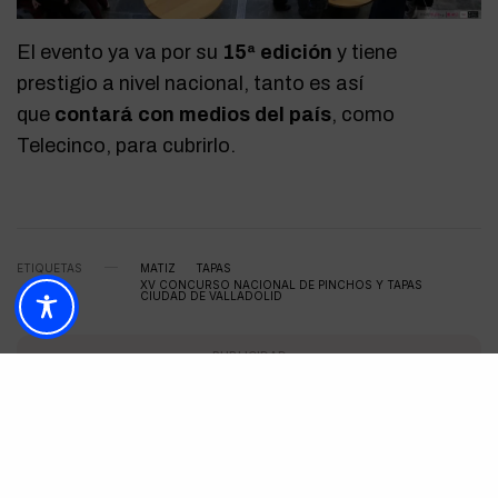
El evento ya va por su
15ª edición
y tiene
prestigio a nivel nacional, tanto es así
que
contará con medios del país
, como
Telecinco, para cubrirlo.
ETIQUETAS
MATIZ
TAPAS
XV CONCURSO NACIONAL DE PINCHOS Y TAPAS
CIUDAD DE VALLADOLID
PUBLICIDAD
TOP ESTA SEMANA