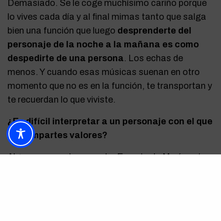
Demasiado. Se le coge muchísimo cariño porque
lo vives cada día y al final mimas tanto que salga
bien una función que luego
desprenderte del
personaje de la noche a la mañana es como
despedirte de una persona
. Los echas de
menos. Y cuando esas músicas suenan en otro
momento que no es en la función, te transportan y
te recuerdan lo que viviste.
¿Es difícil interpretar a un personaje con el que
no compartes valores?
Alguna vez me ha pasado. En este de María estoy
muy cerca. Hay cosas que me cuesta mucho
transitar, pero lo puedo entender desde ella,
metiéndome en su piel. Pero sí que alguna vez me
ha tocado hacer de algún personaje muy diferente